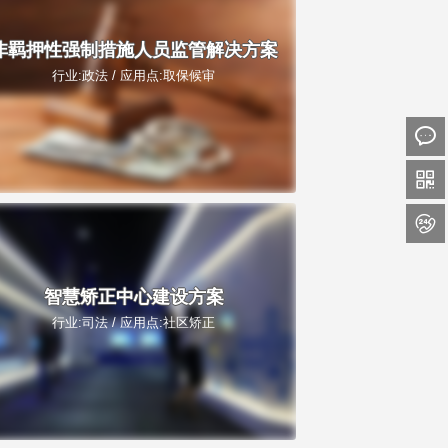
非羁押性强制措施人员监管解决方案
行业:政法 / 应用点:取保候审



智慧矫正中心建设方案
行业:司法 / 应用点:社区矫正