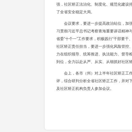
强，社区矫正法治化、制度化、规范化建设
了全省安全稳定大局。
会议要求，要进一步提高政治站位，加强
习贯彻习近平总书记考察青海重要讲话精神
省委“十个一”工作要求，积极践行“干部要
社区矫正责任担当，要进一步强化风险管控
力在组织领导、统筹推进、执法能力、督导
到位，全力以赴从严、从实、从细抓好社区
会上，各市（州）对上半年社区矫正工作
评，综合研判分析全省社区矫正工作，并对
及社区矫正机构负责人参加会议。