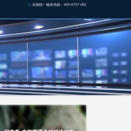
全国统一服务热线：
400-0707-081
