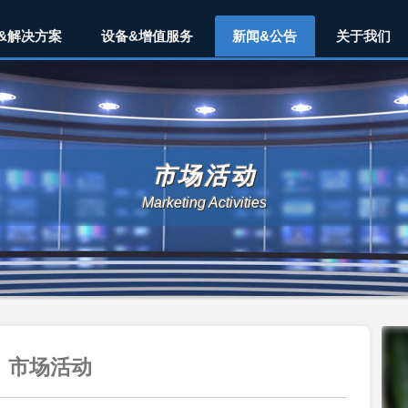
&解决方案
设备&增值服务
新闻&公告
关于我们
市场活动
Marketing Activities
市场活动