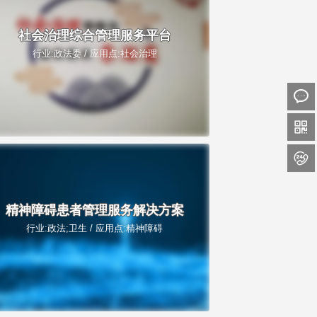
社会治理综合管理服务平台
行业:政法委 / 应用点:社会治理



精神障碍患者管理服务解决方案
行业:政法;卫生 / 应用点:精神障碍