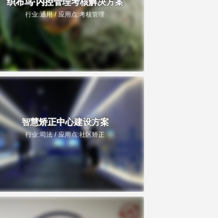
织布鸟·内控管理考核解决方案
行业:通用 / 应用点:考核管理
智慧矫正中心建设方案
行业:司法 / 应用点:社区矫正