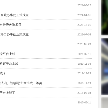
升
2024-08-12
阴西藏办事处正式成立
2024-04-01
台升级改造项目
2023-12-01
阴海口办事处正式成立
2023-07-05
2023-05-23
控平台上线
2021-02-11
检察平台上线
2020-11-03
上线了
2019-12-23
字法治、智慧司法”大比武三等奖
2019-11-19
平台上线了
2017-06-08
2017-05-11