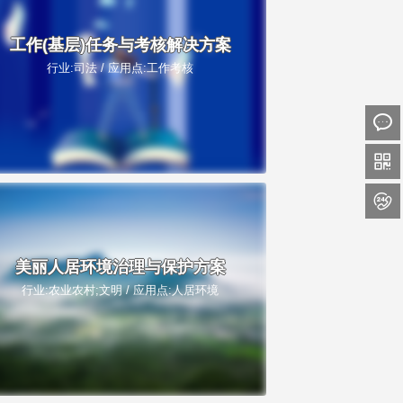
工作(基层)任务与考核解决方案
行业:司法 / 应用点:工作考核



美丽人居环境治理与保护方案
行业:农业农村;文明 / 应用点:人居环境